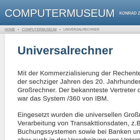
COMPUTERMUSEUM
KONRAD 
HOME
•
COMPUTERMUSEUM
•
UNIVERSALRECHNER
Universalrechner
Mit der Kommerzialisierung der Rechent
der sechziger Jahren des 20. Jahrhunder
Großrechner. Der bekannteste Vertreter 
war das System /360 von IBM.
Eingesetzt wurden die universellen Großr
Verarbeitung von Transakttionsdaten, z.B.
Buchungssystemen sowie bei Banken un
aber auch in der Verarbeitung von Unte